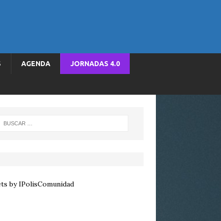
S
AGENDA
JORNADAS 4.0
ts by IPolisComunidad