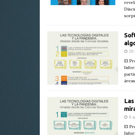
revel
Discu
sorpr
Sof
alg
20 
El Pr
Infor
parti
áreas
Las
mir
6 a
El Pr
Infor