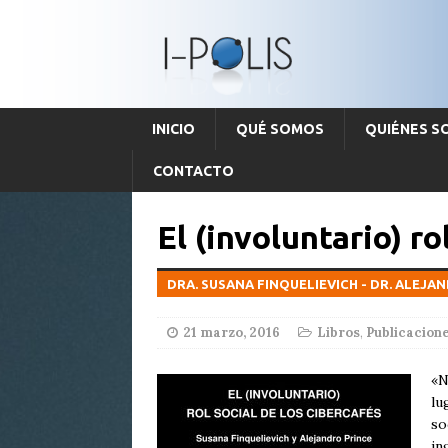
INICIO
QUÉ SOMOS
QUIÉNES 
CONTACTO
El (involuntario) ro
DRA. SUSANA FINQUELIEVICH - DR. ALEJA
21 marzo, 2016
Libros
,
Publicacion
«N
lu
so
in