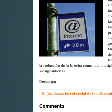
si
in
co
Lo
lo
pr
co
ge
Mu
de
No
la reducción de la brecha como una multipli
desigualdades».
Descargar:
El (involuntario) rol social de los ciberca
Comments