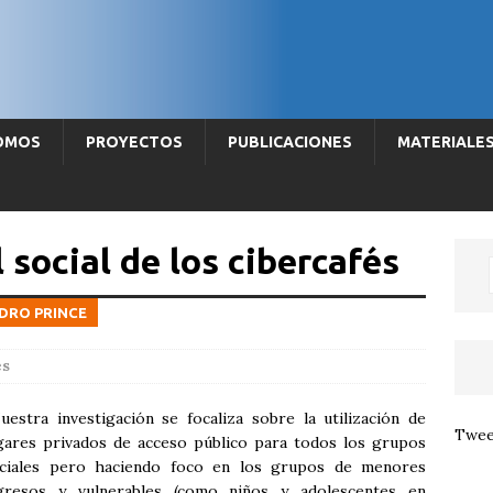
SOMOS
PROYECTOS
PUBLICACIONES
MATERIALE
l social de los cibercafés
NDRO PRINCE
es
uestra investigación se focaliza sobre la utilización de
Twee
gares privados de acceso público para todos los grupos
ciales pero haciendo foco en los grupos de menores
gresos y vulnerables (como niños y adolescentes en