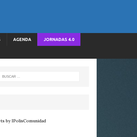
S
AGENDA
JORNADAS 4.0
ts by IPolisComunidad