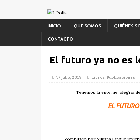
INICIO
QUÉ SOMOS
QUIÉNES 
CONTACTO
El futuro ya no es 
17 julio, 2019
Libros
,
Publicaciones
Tenemos la enorme alegría de 
EL
FUTURO
compilado por Susana Finquelievich,