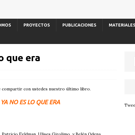
SOMOS
PROYECTOS
PUBLICACIONES
MATERIALE
lo que era
compartir con ustedes nuestro último libro.
YA
NO
ES
LO QUE ERA
Twee
 Patricio Feldman, Ulises Girolimo y Belén Odena.